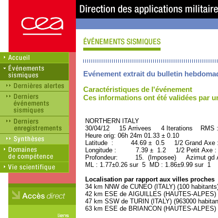
Evénement extrait du bulletin hebdoma
Caractéristiques de l'événement
Ces informations ont été validées par 
NORTHERN ITALY ORID
30/04/12 15 Arrivees 4 Iterations RMS 
Heure orig: 06h 24m 01.33 ± 0.10
Latitude : 44.69 ± 0.5 1/2 Grand Axe
Longitude : 7.39 ± 1.2 1/2 Petit Axe 
Profondeur: 15. (Imposee) Azimut gd A
ML : 1.77±0.26 sur 5 MD : 1.86±9.99 sur 1
Localisation par rapport aux villes proches
34 km NNW de CUNEO (ITALY) (100 habitants
42 km ESE de AIGUILLES (HAUTES-ALPES) (4
47 km SSW de TURIN (ITALY) (963000 habitan
63 km ESE de BRIANCON (HAUTES-ALPES) (1