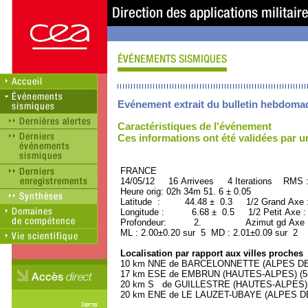
Evénement extrait du bulletin hebdoma
Caractéristiques de l'événement
Ces informations ont été validées par 
FRANCE ORID : 2
14/05/12 16 Arrivees 4 Iterations RMS 
Heure orig: 02h 34m 51. 6 ± 0.05
Latitude : 44.48 ± 0.3 1/2 Grand Axe
Longitude : 6.68 ± 0.5 1/2 Petit Axe 
Profondeur: 2. Azimut gd Axe : 
ML : 2.00±0.20 sur 5 MD : 2.01±0.09 sur 2
Localisation par rapport aux villes proches
10 km NNE de BARCELONNETTE (ALPES DE 
17 km ESE de EMBRUN (HAUTES-ALPES) (580
20 km S de GUILLESTRE (HAUTES-ALPES) (2
20 km ENE de LE LAUZET-UBAYE (ALPES DE