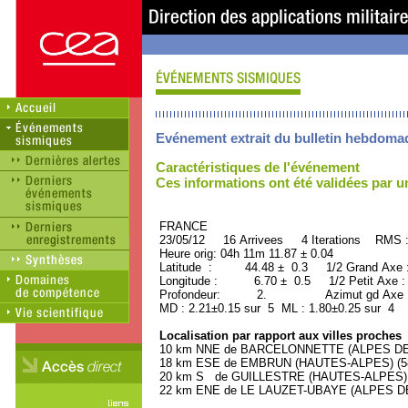
Evénement extrait du bulletin hebdoma
Caractéristiques de l'événement
Ces informations ont été validées par 
FRANCE ORID : 2
23/05/12 16 Arrivees 4 Iterations RMS 
Heure orig: 04h 11m 11.87 ± 0.04
Latitude : 44.48 ± 0.3 1/2 Grand Axe
Longitude : 6.70 ± 0.5 1/2 Petit Axe 
Profondeur: 2. Azimut gd Axe : 
MD : 2.21±0.15 sur 5 ML : 1.80±0.25 sur 4
Localisation par rapport aux villes proches
10 km NNE de BARCELONNETTE (ALPES DE 
18 km ESE de EMBRUN (HAUTES-ALPES) (580
20 km S de GUILLESTRE (HAUTES-ALPES) (2
22 km ENE de LE LAUZET-UBAYE (ALPES DE