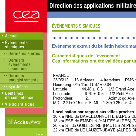
Evénement extrait du bulletin hebdoma
Caractéristiques de l'événement
Ces informations ont été validées par 
FRANCE ORID : 2
23/05/12 16 Arrivees 4 Iterations RMS 
Heure orig: 04h 11m 11.87 ± 0.04
Latitude : 44.48 ± 0.3 1/2 Grand Axe
Longitude : 6.70 ± 0.5 1/2 Petit Axe 
Profondeur: 2. Azimut gd Axe : 
MD : 2.21±0.15 sur 5 ML : 1.80±0.25 sur 4
Localisation par rapport aux villes proches
10 km NNE de BARCELONNETTE (ALPES DE 
18 km ESE de EMBRUN (HAUTES-ALPES) (580
20 km S de GUILLESTRE (HAUTES-ALPES) (2
22 km ENE de LE LAUZET-UBAYE (ALPES DE