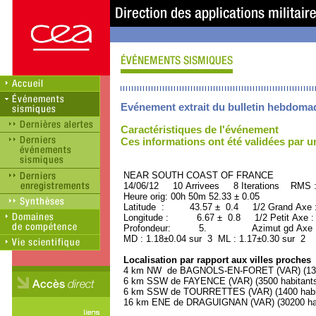
Evénement extrait du bulletin hebdoma
Caractéristiques de l'événement
Ces informations ont été validées par 
NEAR SOUTH COAST OF FRAN
14/06/12 10 Arrivees 8 Iterations RMS 
Heure orig: 00h 50m 52.33 ± 0.05
Latitude : 43.57 ± 0.4 1/2 Grand Axe
Longitude : 6.67 ± 0.8 1/2 Petit Axe 
Profondeur: 5. Azimut gd Axe : 
MD : 1.18±0.04 sur 3 ML : 1.17±0.30 sur 2
Localisation par rapport aux villes proches
4 km NW de BAGNOLS-EN-FORET (VAR) (1300
6 km SSW de FAYENCE (VAR) (3500 habitant
6 km SSW de TOURRETTES (VAR) (1400 habi
16 km ENE de DRAGUIGNAN (VAR) (30200 hab