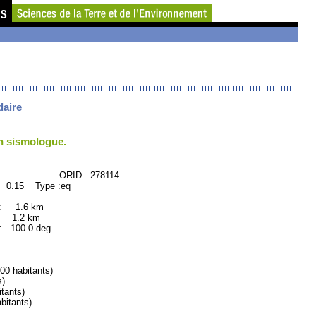
daire
un sismologue.
CE ORID : 278114
: 0.15 Type :eq
 : 1.6 km
: 1.2 km
100.0 deg
 habitants)
s)
tants)
itants)