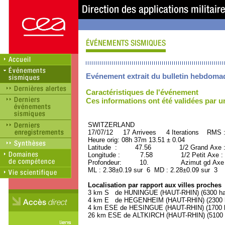
Evénement extrait du bulletin hebdoma
Caractéristiques de l'événement
Ces informations ont été validées par 
SWITZERLAND ORID 
17/07/12 17 Arrivees 4 Iterations RMS 
Heure orig: 08h 37m 13.51 ± 0.04
Latitude : 47.56 1/2 Grand Axe 
Longitude : 7.58 1/2 Petit Axe :
Profondeur: 10. Azimut gd Axe : 
ML : 2.38±0.19 sur 6 MD : 2.28±0.09 sur 3
Localisation par rapport aux villes proches
3 km S de HUNINGUE (HAUT-RHIN) (6300 hab
4 km E de HEGENHEIM (HAUT-RHIN) (2300 h
4 km ESE de HESINGUE (HAUT-RHIN) (1700 h
26 km ESE de ALTKIRCH (HAUT-RHIN) (5100 h