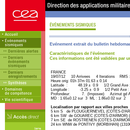
Evénement extrait du bulletin hebdoma
Caractéristiques de l'événement
Ces informations ont été validées par 
FRANCE ORID : 2
19/07/12 10 Arrivees 4 Iterations RMS 
Heure orig: 01h 37m 01.63 ± 0.14
Latitude : 48.19 ± 0.9 1/2 Grand Axe
Longitude : -3.25 ± 0.9 1/2 Petit Axe 
Profondeur: 7. (Imposee) Azimut gd A
MD : 1.65±0.12 sur 3 ML : 1.86±0.02 sur 2
Localisation par rapport aux villes proches
5 km S de PLOUGUERNEVEL (COTES-D'ARMOR
6 km SW de GOUAREC (COTES-D'ARMOR) (10
7 km SE de ROSTRENEN (COTES-D'ARMOR) (
24 km WNW de PONTIVY (MORBIHAN) (13100 