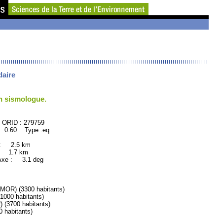
daire
un sismologue.
79759
: 0.60 Type :eq
 : 2.5 km
: 1.7 km
xe : 3.1 deg
) (3300 habitants)
00 habitants)
3700 habitants)
habitants)