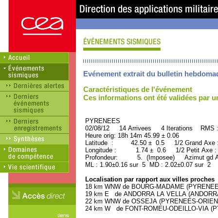
Evénement extrait du bulletin hebdoma
Caractéristiques de l'événement
Ces informations ont été validées par 
PYRENEES ORID : 
02/08/12 14 Arrivees 4 Iterations RMS 
Heure orig: 18h 14m 45.99 ± 0.06
Latitude : 42.50 ± 0.5 1/2 Grand Axe
Longitude : 1.74 ± 0.6 1/2 Petit Axe 
Profondeur: 5. (Imposee) Azimut gd Ax
ML : 1.90±0.16 sur 5 MD : 2.02±0.07 sur 2
Localisation par rapport aux villes proches
18 km WNW de BOURG-MADAME (PYRENEES-O
19 km E de ANDORRA LA VELLA (ANDORRA, Ca
22 km WNW de OSSEJA (PYRENEES-ORIENTAL
24 km W de FONT-ROMEU-ODEILLO-VIA (PY