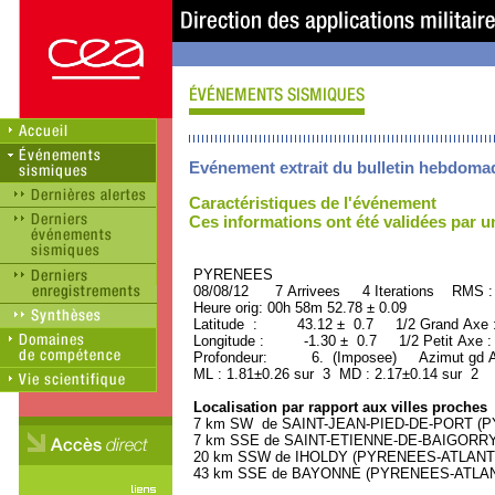
Evénement extrait du bulletin hebdoma
Caractéristiques de l'événement
Ces informations ont été validées par 
PYRENEES ORID : 
08/08/12 7 Arrivees 4 Iterations RMS :
Heure orig: 00h 58m 52.78 ± 0.09
Latitude : 43.12 ± 0.7 1/2 Grand Axe
Longitude : -1.30 ± 0.7 1/2 Petit Axe 
Profondeur: 6. (Imposee) Azimut gd A
ML : 1.81±0.26 sur 3 MD : 2.17±0.14 sur 2
Localisation par rapport aux villes proches
7 km SW de SAINT-JEAN-PIED-DE-PORT (PY
7 km SSE de SAINT-ETIENNE-DE-BAIGORRY 
20 km SSW de IHOLDY (PYRENEES-ATLANTIQU
43 km SSE de BAYONNE (PYRENEES-ATLANTI