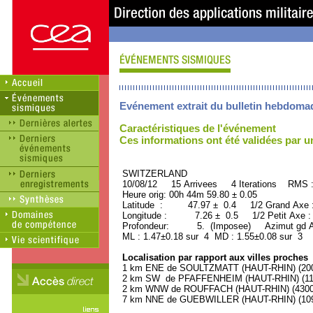
Evénement extrait du bulletin hebdoma
Caractéristiques de l'événement
Ces informations ont été validées par 
SWITZERLAND ORID 
10/08/12 15 Arrivees 4 Iterations RMS 
Heure orig: 00h 44m 59.80 ± 0.05
Latitude : 47.97 ± 0.4 1/2 Grand Axe
Longitude : 7.26 ± 0.5 1/2 Petit Axe 
Profondeur: 5. (Imposee) Azimut gd Ax
ML : 1.47±0.18 sur 4 MD : 1.55±0.08 sur 3
Localisation par rapport aux villes proches
1 km ENE de SOULTZMATT (HAUT-RHIN) (2000
2 km SW de PFAFFENHEIM (HAUT-RHIN) (1100
2 km WNW de ROUFFACH (HAUT-RHIN) (4300 
7 km NNE de GUEBWILLER (HAUT-RHIN) (1090