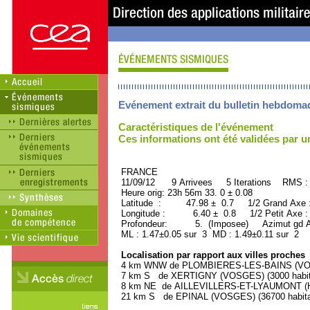
Evénement extrait du bulletin hebdoma
Caractéristiques de l'événement
Ces informations ont été validées par 
FRANCE ORID : 2
11/09/12 9 Arrivees 5 Iterations RMS :
Heure orig: 23h 56m 33. 0 ± 0.08
Latitude : 47.98 ± 0.7 1/2 Grand Axe
Longitude : 6.40 ± 0.8 1/2 Petit Axe 
Profondeur: 5. (Imposee) Azimut gd A
ML : 1.47±0.05 sur 3 MD : 1.49±0.11 sur 2
Localisation par rapport aux villes proches
4 km WNW de PLOMBIERES-LES-BAINS (VOSG
7 km S de XERTIGNY (VOSGES) (3000 habit
8 km NE de AILLEVILLERS-ET-LYAUMONT (HA
21 km S de EPINAL (VOSGES) (36700 habita