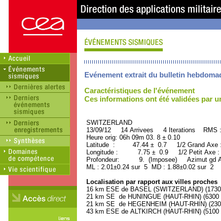
Evénement extrait du bulletin hebdoma
Caractéristiques de l'événement
Ces informations ont été validées par 
SWITZERLAND ORID 
13/09/12 14 Arrivees 4 Iterations RMS 
Heure orig: 06h 09m 03. 8 ± 0.10
Latitude : 47.44 ± 0.7 1/2 Grand Axe
Longitude : 7.75 ± 0.9 1/2 Petit Axe 
Profondeur: 9. (Imposee) Azimut gd Ax
ML : 2.01±0.24 sur 5 MD : 1.88±0.02 sur 2
Localisation par rapport aux villes proches
16 km ESE de BASEL (SWITZERLAND) (173000
21 km SE de HUNINGUE (HAUT-RHIN) (6300 h
21 km SE de HEGENHEIM (HAUT-RHIN) (2300 
43 km ESE de ALTKIRCH (HAUT-RHIN) (5100 h