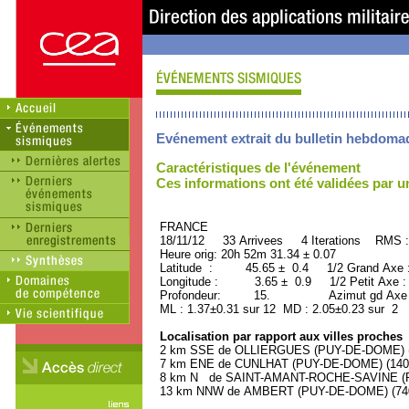
Evénement extrait du bulletin hebdoma
Caractéristiques de l'événement
Ces informations ont été validées par 
FRANCE ORID : 2
18/11/12 33 Arrivees 4 Iterations RMS :
Heure orig: 20h 52m 31.34 ± 0.07
Latitude : 45.65 ± 0.4 1/2 Grand Axe
Longitude : 3.65 ± 0.9 1/2 Petit Axe 
Profondeur: 15. Azimut gd Axe :
ML : 1.37±0.31 sur 12 MD : 2.05±0.23 sur 2
Localisation par rapport aux villes proches
2 km SSE de OLLIERGUES (PUY-DE-DOME) (1
7 km ENE de CUNLHAT (PUY-DE-DOME) (1400 
8 km N de SAINT-AMANT-ROCHE-SAVINE (PU
13 km NNW de AMBERT (PUY-DE-DOME) (7400