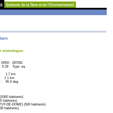
daire
un sismologue.
87091
 0.29 Type :eq
 : 1.7 km
: 1.1 km
 95.5 deg
000 habitants)
habitants)
Y-DE-DOME) (500 habitants)
 habitants)