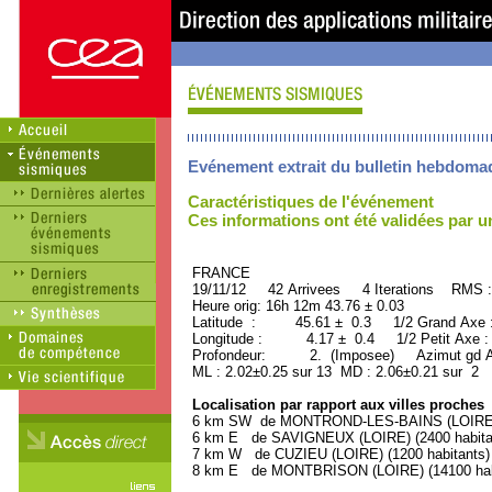
Evénement extrait du bulletin hebdoma
Caractéristiques de l'événement
Ces informations ont été validées par 
FRANCE ORID : 2
19/11/12 42 Arrivees 4 Iterations RMS :
Heure orig: 16h 12m 43.76 ± 0.03
Latitude : 45.61 ± 0.3 1/2 Grand Axe
Longitude : 4.17 ± 0.4 1/2 Petit Axe 
Profondeur: 2. (Imposee) Azimut gd A
ML : 2.02±0.25 sur 13 MD : 2.06±0.21 sur 2
Localisation par rapport aux villes proches
6 km SW de MONTROND-LES-BAINS (LOIRE) (
6 km E de SAVIGNEUX (LOIRE) (2400 habita
7 km W de CUZIEU (LOIRE) (1200 habitants)
8 km E de MONTBRISON (LOIRE) (14100 hab