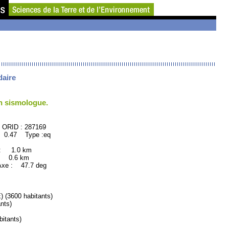
daire
un sismologue.
87169
 0.47 Type :eq
 : 1.0 km
: 0.6 km
xe : 47.7 deg
3600 habitants)
nts)
itants)