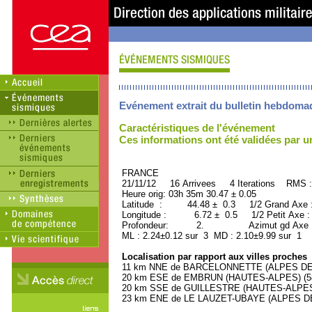
Evénement extrait du bulletin hebdoma
Caractéristiques de l'événement
Ces informations ont été validées par 
FRANCE ORID : 2
21/11/12 16 Arrivees 4 Iterations RMS :
Heure orig: 03h 35m 30.47 ± 0.05
Latitude : 44.48 ± 0.3 1/2 Grand Axe
Longitude : 6.72 ± 0.5 1/2 Petit Axe 
Profondeur: 2. Azimut gd Axe : 
ML : 2.24±0.12 sur 3 MD : 2.10±9.99 sur 1
Localisation par rapport aux villes proches
11 km NNE de BARCELONNETTE (ALPES DE 
20 km ESE de EMBRUN (HAUTES-ALPES) (580
20 km SSE de GUILLESTRE (HAUTES-ALPES) 
23 km ENE de LE LAUZET-UBAYE (ALPES DE