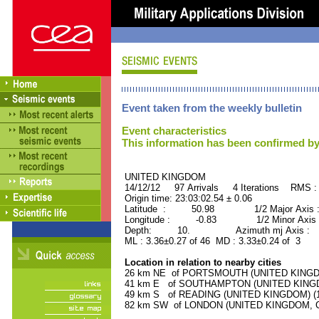
Event taken from the weekly bulletin
Event characteristics
This information has been confirmed by
UNITED KINGDOM ORID
14/12/12 97 Arrivals 4 Iterations RMS :
Origin time: 23:03:02.54 ± 0.06
Latitude : 50.98 1/2 Major Axis 
Longitude : -0.83 1/2 Minor Axis 
Depth: 10. Azimuth mj Axis : 46
ML : 3.36±0.27 of 46 MD : 3.33±0.24 of 3
Location in relation to nearby cities
26 km NE of PORTSMOUTH (UNITED KINGDOM
41 km E of SOUTHAMPTON (UNITED KINGDOM
49 km S of READING (UNITED KINGDOM) (19
82 km SW of LONDON (UNITED KINGDOM, Capi