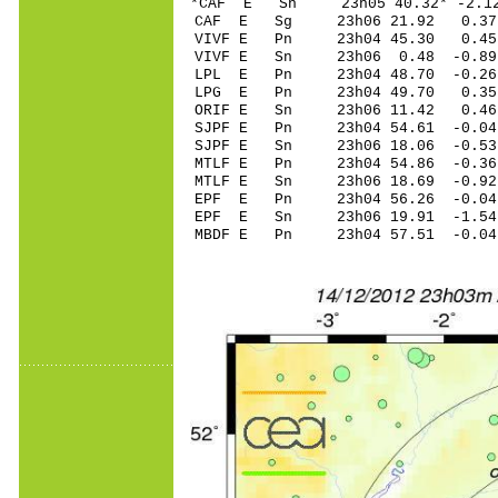
*CAF E Sn 23h05 40.32* -2.
CAF E Sg 23h06 21.92 0.37
VIVF E Pn 23h04 45.30 0.45 
VIVF E Sn 23h06 0.48 -0.8
LPL E Pn 23h04 48.70 -0.26 
LPG E Pn 23h04 49.70 0.35 
ORIF E Sn 23h06 11.42 0.4
SJPF E Pn 23h04 54.61 -0.04
SJPF E Sn 23h06 18.06 -0.5
MTLF E Pn 23h04 54.86 -0.36
MTLF E Sn 23h06 18.69 -0.9
EPF E Pn 23h04 56.26 -0.04 
EPF E Sn 23h06 19.91 -1.5
MBDF E Pn 23h04 57.51 -0.04