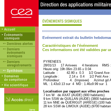
Evénement extrait du bulletin hebdoma
Caractéristiques de l'événement
Ces informations ont été validées par 
PYRENEES ORID : 
28/01/13 17 Arrivees 4 Iterations RMS 
Heure orig: 19h 06m 23.65 ± 0.04
Latitude : 42.80 ± 0.3 1/2 Grand Axe
Longitude : 2.14 ± 0.4 1/2 Petit Axe 
Profondeur: 4. (Imposee) Azimut gd A
ML : 1.43±0.13 sur 4 MD : 1.46±9.99 sur 1
Localisation par rapport aux villes proches
7 km W de AXAT (AUDE) (900 habitants)
9 km SSW de QUILLAN (AUDE) (3800 habitant
11 km NNE de QUERIGUT (ARIEGE) (100 habi
28 km SSW de LIMOUX (AUDE) (9700 habitan