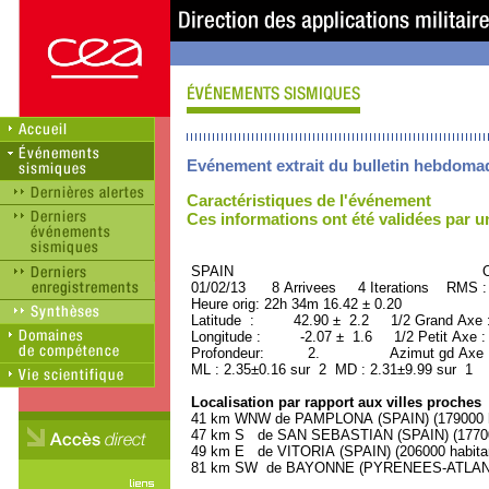
Evénement extrait du bulletin hebdoma
Caractéristiques de l'événement
Ces informations ont été validées par 
SPAIN ORID : 2
01/02/13 8 Arrivees 4 Iterations RMS :
Heure orig: 22h 34m 16.42 ± 0.20
Latitude : 42.90 ± 2.2 1/2 Grand Axe
Longitude : -2.07 ± 1.6 1/2 Petit Axe 
Profondeur: 2. Azimut gd Axe : 
ML : 2.35±0.16 sur 2 MD : 2.31±9.99 sur 1
Localisation par rapport aux villes proches
41 km WNW de PAMPLONA (SPAIN) (179000 h
47 km S de SAN SEBASTIAN (SPAIN) (177000
49 km E de VITORIA (SPAIN) (206000 habita
81 km SW de BAYONNE (PYRENEES-ATLANTIQ