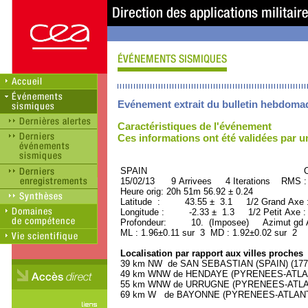
Evénement extrait du bulletin hebdoma
Caractéristiques de l'événement
Ces informations ont été validées par 
SPAIN ORID : 2
15/02/13 9 Arrivees 4 Iterations RMS :
Heure orig: 20h 51m 56.92 ± 0.24
Latitude : 43.55 ± 3.1 1/2 Grand Axe
Longitude : -2.33 ± 1.3 1/2 Petit Axe 
Profondeur: 10. (Imposee) Azimut gd 
ML : 1.96±0.11 sur 3 MD : 1.92±0.02 sur 2
Localisation par rapport aux villes proches
39 km NW de SAN SEBASTIAN (SPAIN) (17700
49 km WNW de HENDAYE (PYRENEES-ATLANTI
55 km WNW de URRUGNE (PYRENEES-ATLANTI
69 km W de BAYONNE (PYRENEES-ATLANTIQU