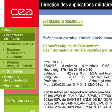
Evénement extrait du bulletin hebdoma
Caractéristiques de l'événement
Ces informations ont été validées par 
PYRENEES ORID : 
16/02/13 8 Arrivees 4 Iterations RMS :
Heure orig: 17h 46m 35.69 ± 0.10
Latitude : 42.72 ± 0.8 1/2 Grand Axe
Longitude : -1.72 ± 0.9 1/2 Petit Axe 
Profondeur: 2. Azimut gd Axe : 
ML : 1.90±0.32 sur 3 MD : 1.82±0.04 sur 2
Localisation par rapport aux villes proches
10 km WSW de PAMPLONA (SPAIN) (179000 h
59 km SSW de SAINT-ETIENNE-DE-BAIGORRY
63 km SW de SAINT-JEAN-PIED-DE-PORT (P
88 km SSW de BAYONNE (PYRENEES-ATLANTI