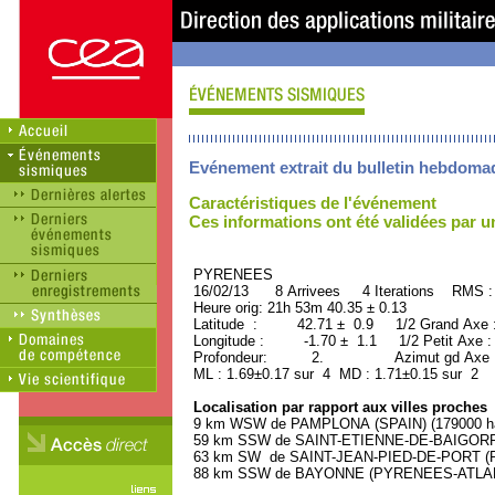
Evénement extrait du bulletin hebdoma
Caractéristiques de l'événement
Ces informations ont été validées par 
PYRENEES ORID : 
16/02/13 8 Arrivees 4 Iterations RMS :
Heure orig: 21h 53m 40.35 ± 0.13
Latitude : 42.71 ± 0.9 1/2 Grand Axe
Longitude : -1.70 ± 1.1 1/2 Petit Axe 
Profondeur: 2. Azimut gd Axe : 
ML : 1.69±0.17 sur 4 MD : 1.71±0.15 sur 2
Localisation par rapport aux villes proches
9 km WSW de PAMPLONA (SPAIN) (179000 ha
59 km SSW de SAINT-ETIENNE-DE-BAIGORRY
63 km SW de SAINT-JEAN-PIED-DE-PORT (P
88 km SSW de BAYONNE (PYRENEES-ATLANTI