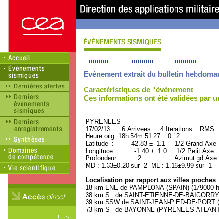
Evénement extrait du bulletin hebdoma
Caractéristiques de l'événement
Ces informations ont été validées par 
PYRENEES ORID : 
17/02/13 6 Arrivees 4 Iterations RMS :
Heure orig: 18h 54m 51.27 ± 0.12
Latitude : 42.83 ± 1.1 1/2 Grand Axe
Longitude : -1.40 ± 1.0 1/2 Petit Axe 
Profondeur: 2. Azimut gd Axe : 
MD : 1.33±0.20 sur 2 ML : 1.16±9.99 sur 1
Localisation par rapport aux villes proches
18 km ENE de PAMPLONA (SPAIN) (179000 ha
38 km S de SAINT-ETIENNE-DE-BAIGORRY (
39 km SSW de SAINT-JEAN-PIED-DE-PORT (
73 km S de BAYONNE (PYRENEES-ATLANTIQU