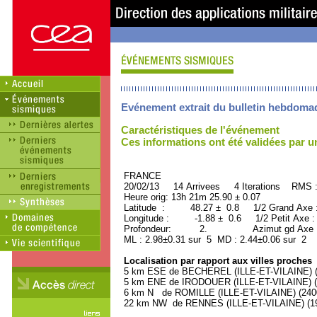
Evénement extrait du bulletin hebdoma
Caractéristiques de l'événement
Ces informations ont été validées par 
FRANCE ORID : 2
20/02/13 14 Arrivees 4 Iterations RMS 
Heure orig: 13h 21m 25.90 ± 0.07
Latitude : 48.27 ± 0.8 1/2 Grand Axe
Longitude : -1.88 ± 0.6 1/2 Petit Axe 
Profondeur: 2. Azimut gd Axe : 
ML : 2.98±0.31 sur 5 MD : 2.44±0.06 sur 2
Localisation par rapport aux villes proches
5 km ESE de BECHEREL (ILLE-ET-VILAINE) (6
5 km ENE de IRODOUER (ILLE-ET-VILAINE) (1
6 km N de ROMILLE (ILLE-ET-VILAINE) (2400
22 km NW de RENNES (ILLE-ET-VILAINE) (197