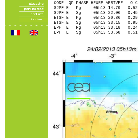
CODE QP PHASE HEURE ARRIVEE 
SJPF E Pg 05h13 14.79 0.5
SJPF E Sg 05h13 22.
ETSF E Pg 05h13 20.86 0.2
ETSF E Sg 05h13 33.15 0.
EPF E Pg 05h13 33.18 0.24
EPF E Sg 05h13 53.68 0.5