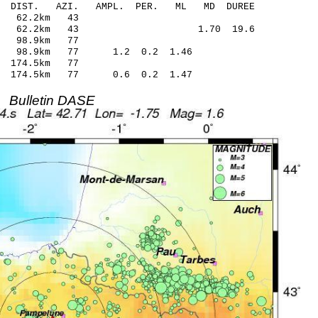
O-C DIST. AZI. AMPL. PER. ML MD DUREE
2 62.2km 43
06 0.45 62.2km 43 1.70 19.6
9 98.9km 77
95 98.9km 77 1.2 0.2 1.46
 174.5km 77
1 174.5km 77 0.6 0.2 1.47
Bulletin DASE