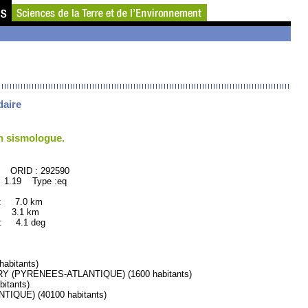
daire
un sismologue.
292590
 1.19 Type :eq
 : 7.0 km
: 3.1 km
 4.1 deg
abitants)
 (PYRENEES-ATLANTIQUE) (1600 habitants)
itants)
QUE) (40100 habitants)