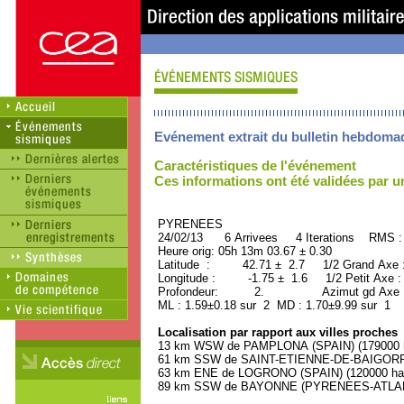
Evénement extrait du bulletin hebdoma
Caractéristiques de l'événement
Ces informations ont été validées par 
PYRENEES ORID : 
24/02/13 6 Arrivees 4 Iterations RMS :
Heure orig: 05h 13m 03.67 ± 0.30
Latitude : 42.71 ± 2.7 1/2 Grand Axe
Longitude : -1.75 ± 1.6 1/2 Petit Axe 
Profondeur: 2. Azimut gd Axe :
ML : 1.59±0.18 sur 2 MD : 1.70±9.99 sur 1
Localisation par rapport aux villes proches
13 km WSW de PAMPLONA (SPAIN) (179000 h
61 km SSW de SAINT-ETIENNE-DE-BAIGORRY
63 km ENE de LOGRONO (SPAIN) (120000 hab
89 km SSW de BAYONNE (PYRENEES-ATLANTI