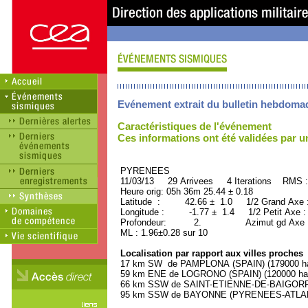
Evénement extrait du bulletin hebdoma
Caractéristiques de l'événement
Ces informations ont été validées par 
PYRENEES ORID : 
11/03/13 29 Arrivees 4 Iterations RMS :
Heure orig: 05h 36m 25.44 ± 0.18
Latitude : 42.66 ± 1.0 1/2 Grand Axe
Longitude : -1.77 ± 1.4 1/2 Petit Axe 
Profondeur: 2. Azimut gd Axe : 
ML : 1.96±0.28 sur 10
Localisation par rapport aux villes proches
17 km SW de PAMPLONA (SPAIN) (179000 hab
59 km ENE de LOGRONO (SPAIN) (120000 hab
66 km SSW de SAINT-ETIENNE-DE-BAIGORRY
95 km SSW de BAYONNE (PYRENEES-ATLANTI