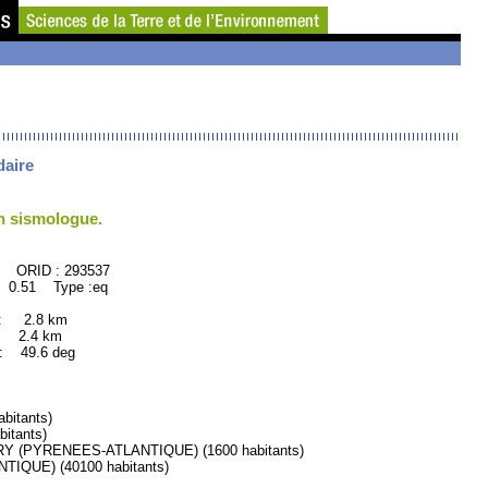
daire
un sismologue.
293537
 0.51 Type :eq
 : 2.8 km
: 2.4 km
49.6 deg
itants)
itants)
 (PYRENEES-ATLANTIQUE) (1600 habitants)
QUE) (40100 habitants)