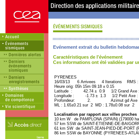
Evénement extrait du bulletin hebdoma
Caractéristiques de l'événement
Ces informations ont été validées par 
PYRENEES ORID : 
16/03/13 6 Arrivees 4 Iterations RMS :
Heure orig: 05h 15m 09.18 ± 0.15
Latitude : 42.74 ± 0.9 1/2 Grand Axe
Longitude : -1.73 ± 1.3 1/2 Petit Axe 
Profondeur: 2. Azimut gd Axe : 
ML : 1.65±0.21 sur 2 MD : 1.78±0.08 sur 2
Localisation par rapport aux villes proches
10 km W de PAMPLONA (SPAIN) (179000 hab
57 km SSW de SAINT-ETIENNE-DE-BAIGORRY
61 km SW de SAINT-JEAN-PIED-DE-PORT (P
86 km SSW de BAYONNE (PYRENEES-ATLANTI