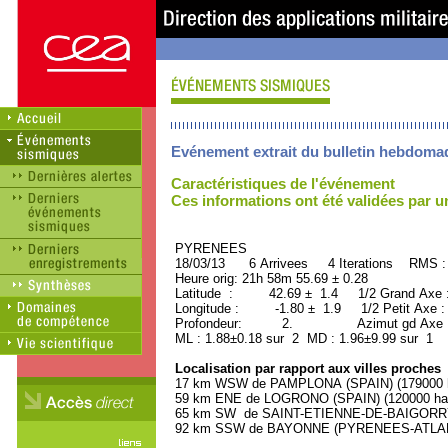
Evénement extrait du bulletin hebdoma
Caractéristiques de l'événement
Ces informations ont été validées par 
PYRENEES ORID : 
18/03/13 6 Arrivees 4 Iterations RMS :
Heure orig: 21h 58m 55.69 ± 0.28
Latitude : 42.69 ± 1.4 1/2 Grand Axe
Longitude : -1.80 ± 1.9 1/2 Petit Axe 
Profondeur: 2. Azimut gd Axe : 
ML : 1.88±0.18 sur 2 MD : 1.96±9.99 sur 1
Localisation par rapport aux villes proches
17 km WSW de PAMPLONA (SPAIN) (179000 h
59 km ENE de LOGRONO (SPAIN) (120000 hab
65 km SW de SAINT-ETIENNE-DE-BAIGORRY 
92 km SSW de BAYONNE (PYRENEES-ATLANTI