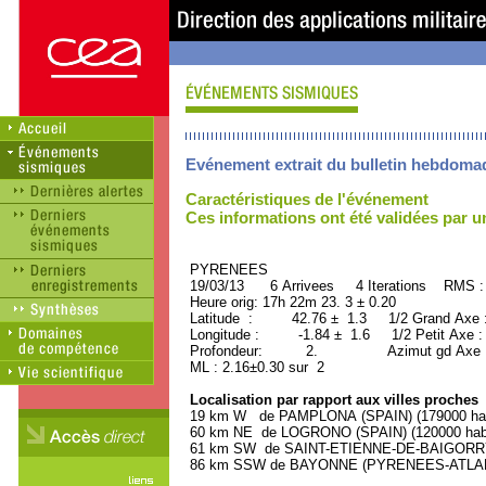
Evénement extrait du bulletin hebdoma
Caractéristiques de l'événement
Ces informations ont été validées par 
PYRENEES ORID : 
19/03/13 6 Arrivees 4 Iterations RMS :
Heure orig: 17h 22m 23. 3 ± 0.20
Latitude : 42.76 ± 1.3 1/2 Grand Axe
Longitude : -1.84 ± 1.6 1/2 Petit Axe 
Profondeur: 2. Azimut gd Axe : 
ML : 2.16±0.30 sur 2
Localisation par rapport aux villes proches
19 km W de PAMPLONA (SPAIN) (179000 hab
60 km NE de LOGRONO (SPAIN) (120000 habi
61 km SW de SAINT-ETIENNE-DE-BAIGORRY 
86 km SSW de BAYONNE (PYRENEES-ATLANTI