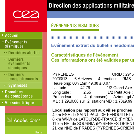
Evénement extrait du bulletin hebdoma
Caractéristiques de l'événement
Ces informations ont été validées par 
PYRENEES ORID : 29469
20/03/13 6 Arrivees 4 Iterations RMS :
Heure orig: 00h 15m 49.38 ± 0.07
Latitude : 42.79 1/2 Grand Axe 
Longitude : 2.55 1/2 Petit Axe :
Profondeur: 4. (Imposee) Azimut gd A
ML : 1.29±0.06 sur 2 stationsMD : 1.73±9.99 
Localisation par rapport aux villes proches
4 km ESE de SAINT-PAUL-DE-FENOUILLET (
8 km WNW de LATOUR-DE-FRANCE (PYRENEE
11 km NE de SOURNIA (PYRENEES-ORIENTAL
21 km NNE de PRADES (PYRENEES-ORIENTAL