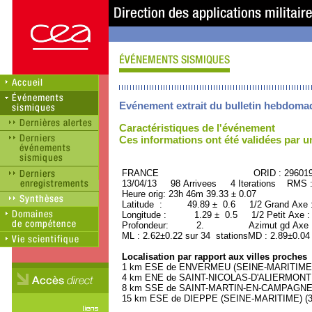
Evénement extrait du bulletin hebdoma
Caractéristiques de l'événement
Ces informations ont été validées par 
FRANCE ORID : 29601
13/04/13 98 Arrivees 4 Iterations RMS 
Heure orig: 23h 46m 39.33 ± 0.07
Latitude : 49.89 ± 0.6 1/2 Grand Axe
Longitude : 1.29 ± 0.5 1/2 Petit Axe 
Profondeur: 2. Azimut gd Axe : 
ML : 2.62±0.22 sur 34 stationsMD : 2.89±0.04
Localisation par rapport aux villes proches
1 km ESE de ENVERMEU (SEINE-MARITIME) (
4 km ENE de SAINT-NICOLAS-D'ALIERMONT (
8 km SSE de SAINT-MARTIN-EN-CAMPAGNE (S
15 km ESE de DIEPPE (SEINE-MARITIME) (35