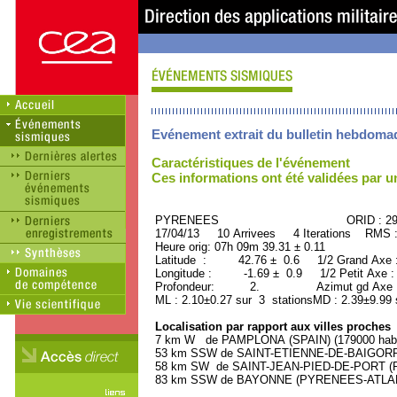
Evénement extrait du bulletin hebdoma
Caractéristiques de l'événement
Ces informations ont été validées par 
PYRENEES ORID : 296
17/04/13 10 Arrivees 4 Iterations RMS 
Heure orig: 07h 09m 39.31 ± 0.11
Latitude : 42.76 ± 0.6 1/2 Grand Axe
Longitude : -1.69 ± 0.9 1/2 Petit Axe 
Profondeur: 2. Azimut gd Axe : 
ML : 2.10±0.27 sur 3 stationsMD : 2.39±9.99 
Localisation par rapport aux villes proches
7 km W de PAMPLONA (SPAIN) (179000 habi
53 km SSW de SAINT-ETIENNE-DE-BAIGORRY
58 km SW de SAINT-JEAN-PIED-DE-PORT (P
83 km SSW de BAYONNE (PYRENEES-ATLANTI