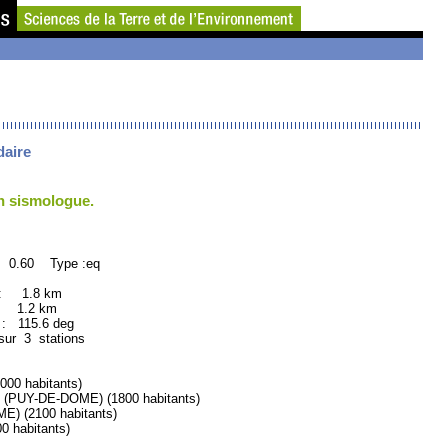
daire
un sismologue.
: 0.60 Type :eq
 : 1.8 km
: 1.2 km
115.6 deg
sur 3 stations
0 habitants)
PUY-DE-DOME) (1800 habitants)
 (2100 habitants)
 habitants)