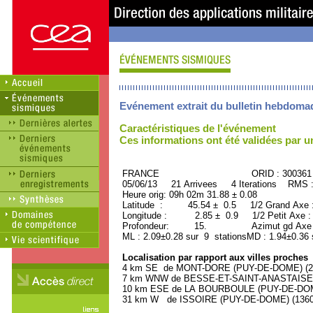
Evénement extrait du bulletin hebdoma
Caractéristiques de l'événement
Ces informations ont été validées par 
FRANCE ORID : 300361
05/06/13 21 Arrivees 4 Iterations RMS 
Heure orig: 09h 02m 31.88 ± 0.08
Latitude : 45.54 ± 0.5 1/2 Grand Axe
Longitude : 2.85 ± 0.9 1/2 Petit Axe 
Profondeur: 15. Azimut gd Axe : 
ML : 2.09±0.28 sur 9 stationsMD : 1.94±0.36 
Localisation par rapport aux villes proches
4 km SE de MONT-DORE (PUY-DE-DOME) (200
7 km WNW de BESSE-ET-SAINT-ANASTAISE (
10 km ESE de LA BOURBOULE (PUY-DE-DOME)
31 km W de ISSOIRE (PUY-DE-DOME) (13600