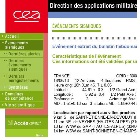
Evénement extrait du bulletin hebdoma
Caractéristiques de l'événement
Ces informations ont été validées par 
FRANCE ORID : 3008
18/06/13 12 Arrivees 4 Iterations RMS 
Heure orig: 18h 01m 46. 7 ± 0.05
Latitude : 44.61 ± 0.3 1/2 Grand Axe
Longitude : 5.92 ± 0.4 1/2 Petit Axe 
Profondeur: 2. Azimut gd Axe : 
MD : 1.51±0.13 sur 3 stationsML : 1.88±0.44 
Localisation par rapport aux villes proches
9 km S de SAINT-ETIENNE-EN-DEVOLUY (HA
11 km NE de VEYNES (HAUTES-ALPES) (3100
13 km WNW de GAP (HAUTES-ALPES) (33400 
14 km WSW de SAINT-BONNET-EN-CHAMPSAU