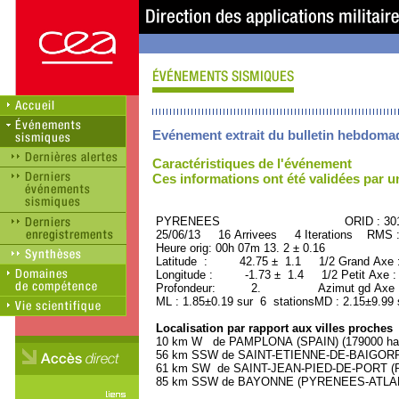
Evénement extrait du bulletin hebdoma
Caractéristiques de l'événement
Ces informations ont été validées par 
PYRENEES ORID : 3011
25/06/13 16 Arrivees 4 Iterations RMS 
Heure orig: 00h 07m 13. 2 ± 0.16
Latitude : 42.75 ± 1.1 1/2 Grand Axe
Longitude : -1.73 ± 1.4 1/2 Petit Axe 
Profondeur: 2. Azimut gd Axe : 
ML : 1.85±0.19 sur 6 stationsMD : 2.15±9.99 
Localisation par rapport aux villes proches
10 km W de PAMPLONA (SPAIN) (179000 hab
56 km SSW de SAINT-ETIENNE-DE-BAIGORRY
61 km SW de SAINT-JEAN-PIED-DE-PORT (P
85 km SSW de BAYONNE (PYRENEES-ATLANTI