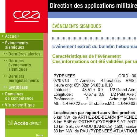
Evénement extrait du bulletin hebdoma
Caractéristiques de l'événement
Ces informations ont été validées par 
PYRENEES ORID : 3017
07/07/13 11 Arrivees 4 Iterations RMS :
Heure orig: 05h 02m 34.83 ± 0.10
Latitude : 43.51 ± 0.7 1/2 Grand Axe
Longitude : -0.67 ± 0.9 1/2 Petit Axe 
Profondeur: 2. Azimut gd Axe : 
ML : 1.47±0.22 sur 3 stationsMD : 1.64±0.03 
Localisation par rapport aux villes proches
6 km NW de ARTHEZ-DE-BEARN (PYRENEES-A
8 km ENE de ORTHEZ (PYRENEES-ATLANTIQU
10 km SSE de AMOU (LANDES) (1500 habitan
33 km NW de PAU (PYRENEES-ATLANTIQUE) (