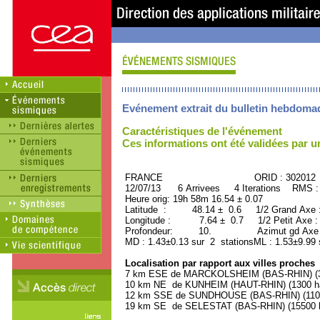
Evénement extrait du bulletin hebdoma
Caractéristiques de l'événement
Ces informations ont été validées par 
FRANCE ORID : 302012
12/07/13 6 Arrivees 4 Iterations RMS :
Heure orig: 19h 58m 16.54 ± 0.07
Latitude : 48.14 ± 0.6 1/2 Grand Axe
Longitude : 7.64 ± 0.7 1/2 Petit Axe 
Profondeur: 10. Azimut gd Axe :
MD : 1.43±0.13 sur 2 stationsML : 1.53±9.99 
Localisation par rapport aux villes proches
7 km ESE de MARCKOLSHEIM (BAS-RHIN) (33
10 km NE de KUNHEIM (HAUT-RHIN) (1300 ha
12 km SSE de SUNDHOUSE (BAS-RHIN) (1100 
19 km SE de SELESTAT (BAS-RHIN) (15500 h