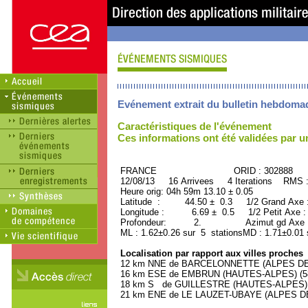
Evénement extrait du bulletin hebdoma
Caractéristiques de l'événement
Ces informations ont été validées par 
FRANCE ORID : 302888
12/08/13 16 Arrivees 4 Iterations RMS 
Heure orig: 04h 59m 13.10 ± 0.05
Latitude : 44.50 ± 0.3 1/2 Grand Axe
Longitude : 6.69 ± 0.5 1/2 Petit Axe 
Profondeur: 2. Azimut gd Axe : 
ML : 1.62±0.26 sur 5 stationsMD : 1.71±0.01 
Localisation par rapport aux villes proches
12 km NNE de BARCELONNETTE (ALPES DE 
16 km ESE de EMBRUN (HAUTES-ALPES) (580
18 km S de GUILLESTRE (HAUTES-ALPES) (2
21 km ENE de LE LAUZET-UBAYE (ALPES DE