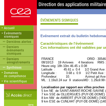
Evénement extrait du bulletin hebdoma
Caractéristiques de l'événement
Ces informations ont été validées par 
FRANCE ORID : 30546
08/10/13 19 Arrivees 4 Iterations RMS 
Heure orig: 18h 10m 46.45 ± 0.08
Latitude : 45.61 ± 0.4 1/2 Grand Axe
Longitude : 3.68 ± 0.9 1/2 Petit Axe 
Profondeur: 10. Azimut gd Axe :
ML : 1.19±0.24 sur 9 stationsMD : 1.29±9.99 
Localisation par rapport aux villes proches
5 km NE de SAINT-AMANT-ROCHE-SAVINE (P
7 km SSE de OLLIERGUES (PUY-DE-DOME) (1
8 km NW de AMBERT (PUY-DE-DOME) (7400 h
9 km ESE de CUNLHAT (PUY-DE-DOME) (1400 