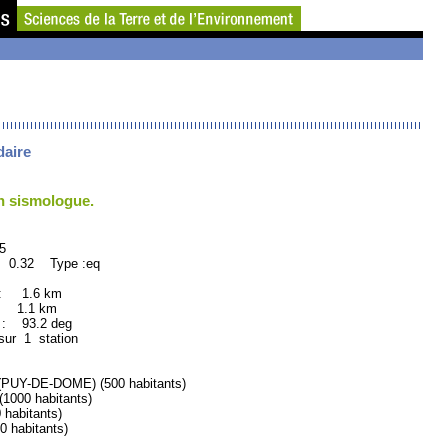
daire
un sismologue.
5
: 0.32 Type :eq
 : 1.6 km
: 1.1 km
 93.2 deg
sur 1 station
UY-DE-DOME) (500 habitants)
000 habitants)
abitants)
habitants)