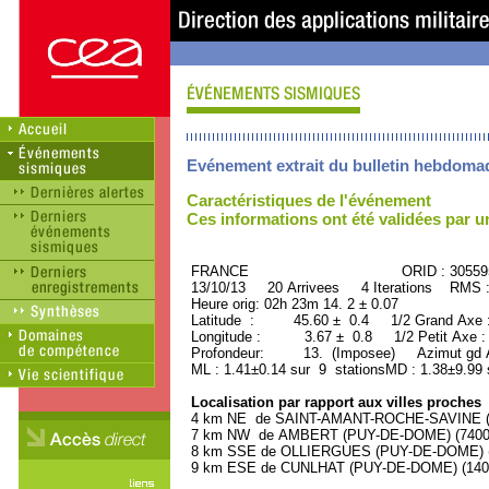
Evénement extrait du bulletin hebdoma
Caractéristiques de l'événement
Ces informations ont été validées par 
FRANCE ORID : 30559
13/10/13 20 Arrivees 4 Iterations RMS 
Heure orig: 02h 23m 14. 2 ± 0.07
Latitude : 45.60 ± 0.4 1/2 Grand Axe
Longitude : 3.67 ± 0.8 1/2 Petit Axe 
Profondeur: 13. (Imposee) Azimut gd A
ML : 1.41±0.14 sur 9 stationsMD : 1.38±9.99 
Localisation par rapport aux villes proches
4 km NE de SAINT-AMANT-ROCHE-SAVINE (P
7 km NW de AMBERT (PUY-DE-DOME) (7400 h
8 km SSE de OLLIERGUES (PUY-DE-DOME) (1
9 km ESE de CUNLHAT (PUY-DE-DOME) (1400 