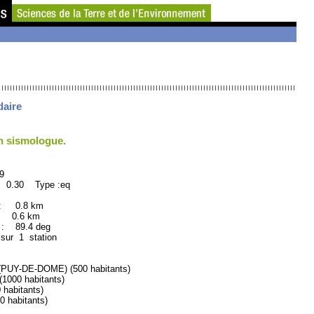
daire
un sismologue.
9
: 0.30 Type :eq
 : 0.8 km
: 0.6 km
 89.4 deg
 sur 1 station
UY-DE-DOME) (500 habitants)
000 habitants)
abitants)
habitants)