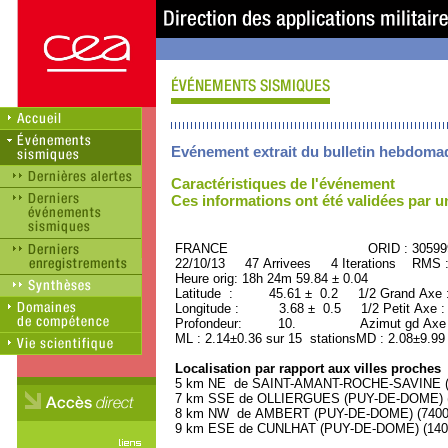
Evénement extrait du bulletin hebdoma
Caractéristiques de l'événement
Ces informations ont été validées par 
FRANCE ORID : 30599
22/10/13 47 Arrivees 4 Iterations RMS 
Heure orig: 18h 24m 59.84 ± 0.04
Latitude : 45.61 ± 0.2 1/2 Grand Axe
Longitude : 3.68 ± 0.5 1/2 Petit Axe 
Profondeur: 10. Azimut gd Axe :
ML : 2.14±0.36 sur 15 stationsMD : 2.08±9.99
Localisation par rapport aux villes proches
5 km NE de SAINT-AMANT-ROCHE-SAVINE (P
7 km SSE de OLLIERGUES (PUY-DE-DOME) (1
8 km NW de AMBERT (PUY-DE-DOME) (7400 h
9 km ESE de CUNLHAT (PUY-DE-DOME) (1400 