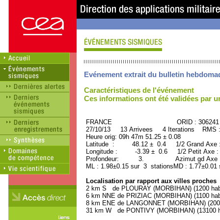
Evénement extrait du bulletin hebdoma
Caractéristiques de l'événement
Ces informations ont été validées par 
FRANCE ORID : 306241
27/10/13 13 Arrivees 4 Iterations RMS 
Heure orig: 09h 47m 51.25 ± 0.08
Latitude : 48.12 ± 0.4 1/2 Grand Axe
Longitude : -3.39 ± 0.6 1/2 Petit Axe 
Profondeur: 3. Azimut gd Axe : 
ML : 1.98±0.15 sur 3 stationsMD : 1.77±0.01 
Localisation par rapport aux villes proches
2 km S de PLOURAY (MORBIHAN) (1200 habi
6 km NNE de PRIZIAC (MORBIHAN) (1100 habi
8 km ENE de LANGONNET (MORBIHAN) (2000 
31 km W de PONTIVY (MORBIHAN) (13100 ha