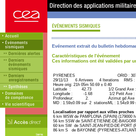
Evénement extrait du bulletin hebdoma
Caractéristiques de l'événement
Ces informations ont été validées par 
PYRENEES ORID : 3074
29/11/13 6 Arrivees 4 Iterations RMS :
Heure orig: 21h 05m 50.69 ± 0.40
Latitude : 42.73 1/2 Grand Axe 
Longitude : -1.68 1/2 Petit Axe :
Profondeur: 2. Azimut gd Axe : 
MD : 1.59±0.09 sur 2 stationsML : 1.54±9.99 
Localisation par rapport aux villes proches
6 km WSW de PAMPLONA (SPAIN) (179000 ha
56 km SSW de SAINT-ETIENNE-DE-BAIGORRY
60 km SW de SAINT-JEAN-PIED-DE-PORT (P
86 km S de BAYONNE (PYRENEES-ATLANTIQU