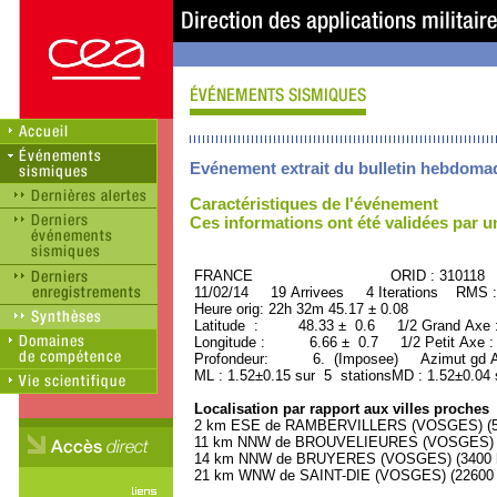
Evénement extrait du bulletin hebdoma
Caractéristiques de l'événement
Ces informations ont été validées par 
FRANCE ORID : 310118
11/02/14 19 Arrivees 4 Iterations RMS :
Heure orig: 22h 32m 45.17 ± 0.08
Latitude : 48.33 ± 0.6 1/2 Grand Axe
Longitude : 6.66 ± 0.7 1/2 Petit Axe 
Profondeur: 6. (Imposee) Azimut gd A
ML : 1.52±0.15 sur 5 stationsMD : 1.52±0.04 
Localisation par rapport aux villes proches
2 km ESE de RAMBERVILLERS (VOSGES) (590
11 km NNW de BROUVELIEURES (VOSGES) (5
14 km NNW de BRUYERES (VOSGES) (3400 ha
21 km WNW de SAINT-DIE (VOSGES) (22600 h