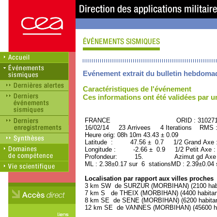
Evénement extrait du bulletin hebdoma
Caractéristiques de l'événement
Ces informations ont été validées par 
FRANCE ORID : 31027
16/02/14 23 Arrivees 4 Iterations RMS 
Heure orig: 08h 10m 43.43 ± 0.09
Latitude : 47.56 ± 0.7 1/2 Grand Axe
Longitude : -2.66 ± 0.9 1/2 Petit Axe 
Profondeur: 15. Azimut gd Axe :
ML : 2.38±0.17 sur 6 stationsMD : 2.39±0.04 
Localisation par rapport aux villes proches
3 km SW de SURZUR (MORBIHAN) (2100 habi
7 km S de THEIX (MORBIHAN) (4400 habitan
8 km SE de SENE (MORBIHAN) (6200 habitan
12 km SE de VANNES (MORBIHAN) (45600 ha