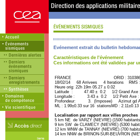
Evénement extrait du bulletin hebdoma
Caractéristiques de l'événement
Ces informations ont été validées par 
FRANCE ORID : 31038
18/02/14 68 Arrivees 4 Iterations RMS 
Heure orig: 22h 19m 05.27 ± 0.02
Latitude : 47.40 ± 0.2 1/2 Grand Axe
Longitude : 3.43 ± 0.2 1/2 Petit Axe 
Profondeur: 3. (Imposee) Azimut gd Ax
ML : 1.99±0.33 sur 16 stationsMD : 2.11±0.13
Localisation par rapport aux villes proches
5 km NE de VARZY (NIEVRE) (1500 habitants
9 km SW de CLAMECY (NIEVRE) (5300 habit
12 km WNW de TANNAY (NIEVRE) (700 habita
14 km NNW de BRINON-SUR-BEUVRON (NIEVRE