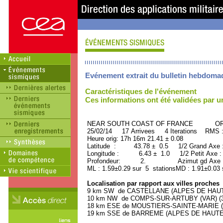
Evénement extrait du bulletin hebdoma
Caractéristiques de l'événement
Ces informations ont été validées par 
NEAR SOUTH COAST OF FRANCE ORID
25/02/14 17 Arrivees 4 Iterations RMS 
Heure orig: 17h 16m 21.41 ± 0.08
Latitude : 43.78 ± 0.5 1/2 Grand Axe
Longitude : 6.43 ± 1.0 1/2 Petit Axe 
Profondeur: 2. Azimut gd Axe : 
ML : 1.59±0.29 sur 5 stationsMD : 1.91±0.03 
Localisation par rapport aux villes proches
9 km SW de CASTELLANE (ALPES DE HAUTE
10 km NW de COMPS-SUR-ARTUBY (VAR) (300
18 km ESE de MOUSTIERS-SAINTE-MARIE (A
19 km SSE de BARREME (ALPES DE HAUTE-P