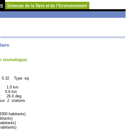
daire
un sismologue.
 0.32 Type :eq
 : 1.0 km
: 0.6 km
 26.0 deg
sur 2 stations
00 habitants)
itants)
bitants)
abitants)