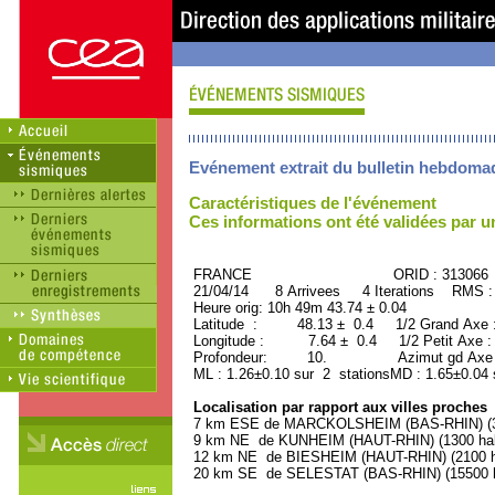
Evénement extrait du bulletin hebdoma
Caractéristiques de l'événement
Ces informations ont été validées par 
FRANCE ORID : 313066
21/04/14 8 Arrivees 4 Iterations RMS :
Heure orig: 10h 49m 43.74 ± 0.04
Latitude : 48.13 ± 0.4 1/2 Grand Axe
Longitude : 7.64 ± 0.4 1/2 Petit Axe 
Profondeur: 10. Azimut gd Axe :
ML : 1.26±0.10 sur 2 stationsMD : 1.65±0.04 
Localisation par rapport aux villes proches
7 km ESE de MARCKOLSHEIM (BAS-RHIN) (33
9 km NE de KUNHEIM (HAUT-RHIN) (1300 hab
12 km NE de BIESHEIM (HAUT-RHIN) (2100 ha
20 km SE de SELESTAT (BAS-RHIN) (15500 h