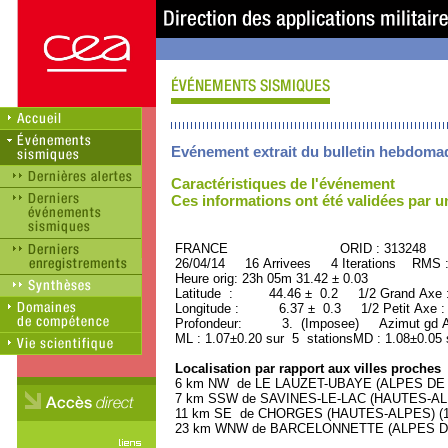
Evénement extrait du bulletin hebdoma
Caractéristiques de l'événement
Ces informations ont été validées par 
FRANCE ORID : 313248
26/04/14 16 Arrivees 4 Iterations RMS 
Heure orig: 23h 05m 31.42 ± 0.03
Latitude : 44.46 ± 0.2 1/2 Grand Axe
Longitude : 6.37 ± 0.3 1/2 Petit Axe 
Profondeur: 3. (Imposee) Azimut gd A
ML : 1.07±0.20 sur 5 stationsMD : 1.08±0.05 
Localisation par rapport aux villes proches
6 km NW de LE LAUZET-UBAYE (ALPES DE H
7 km SSW de SAVINES-LE-LAC (HAUTES-ALPE
11 km SE de CHORGES (HAUTES-ALPES) (160
23 km WNW de BARCELONNETTE (ALPES DE 