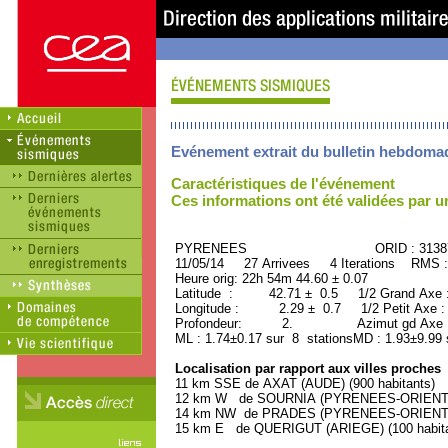
Evénement extrait du bulletin hebdoma
Caractéristiques de l'événement
Ces informations ont été validées par 
PYRENEES ORID : 31387
11/05/14 27 Arrivees 4 Iterations RMS :
Heure orig: 22h 54m 44.60 ± 0.07
Latitude : 42.71 ± 0.5 1/2 Grand Axe
Longitude : 2.29 ± 0.7 1/2 Petit Axe 
Profondeur: 2. Azimut gd Axe : 
ML : 1.74±0.17 sur 8 stationsMD : 1.93±9.99 
Localisation par rapport aux villes proches
11 km SSE de AXAT (AUDE) (900 habitants)
12 km W de SOURNIA (PYRENEES-ORIENTALE
14 km NW de PRADES (PYRENEES-ORIENTALE
15 km E de QUERIGUT (ARIEGE) (100 habita