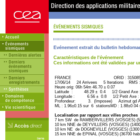
Evénement extrait du bulletin hebdoma
Caractéristiques de l'événement
Ces informations ont été validées par 
FRANCE ORID : 31508
17/06/14 24 Arrivees 5 Iterations RMS 
Heure orig: 06h 54m 46.70 ± 0.07
Latitude : 48.29 ± 0.4 1/2 Grand Axe
Longitude : 6.56 ± 0.8 1/2 Petit Axe 
Profondeur: 3. (Imposee) Azimut gd A
ML : 1.96±0.15 sur 6 stationsMD : 1.88±0.04 
Localisation par rapport aux villes proches
7 km SW de RAMBERVILLERS (VOSGES) (590
10 km NNE de DEYVILLERS (VOSGES) (1400 h
10 km NE de DOGNEVILLE (VOSGES) (1300 h
15 km NNE de EPINAL (VOSGES) (36700 habi